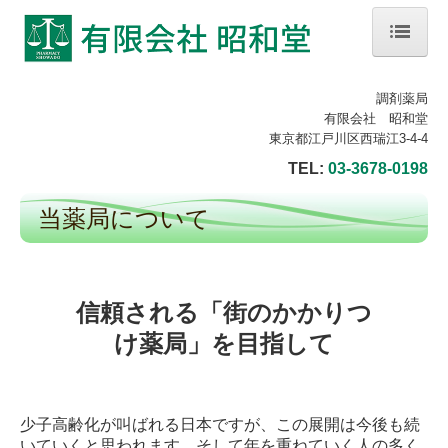
ホーム
調剤薬局
有限会社 昭和堂
当薬局について
東京都江戸川区西瑞江3-4-4
TEL:
03-3678-0198
会社案内
当薬局について
店舗案内
処方箋の受付
ブログ
信頼される「街のかかりつ
け薬局」を目指して
少子高齢化が叫ばれる日本ですが、この展開は今後も続
いていくと思われます。そして年を重ねていく人の多く